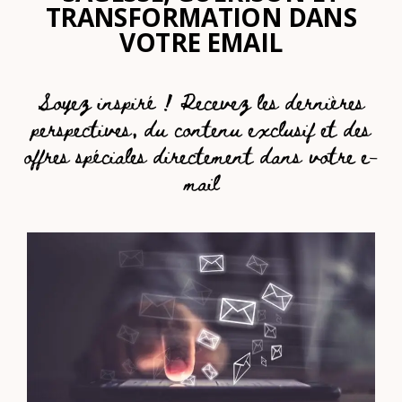
TRANSFORMATION DANS
VOTRE EMAIL
Soyez inspiré ! Recevez les dernières
perspectives, du contenu exclusif et des
offres spéciales directement dans votre e-
mail