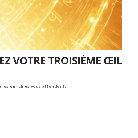
VEZ VOTRE TROISIÈME ŒIL
elles enrichies vous attendent.