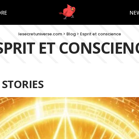
ORE
NE
lesecretuniverse.com
>
Blog
>
Esprit et conscience
SPRIT ET CONSCIEN
 STORIES